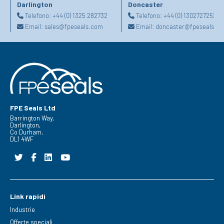
Darlington
Doncaster
Telefono:
+44 (0) 1325 282732
Telefono:
+44 (0) 1302727252
Email:
sales@fpeseals.com
Email:
doncaster@fpeseals.c
FPE Seals Ltd
Barrington Way,
Darlington,
Co Durham,
DL1 4WF
Link rapidi
Industrie
Offerte speciali