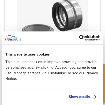
This website uses cookies
This site uses cookies to improve browsing and provide
MYCON® Guarnizione della Pompa - MY-MSB
personalised ads. By clicking 'Accept', you agree to our
Richiesta Veloce
use. Manage settings via 'Customise' or see our Privacy
Notice.
Show details