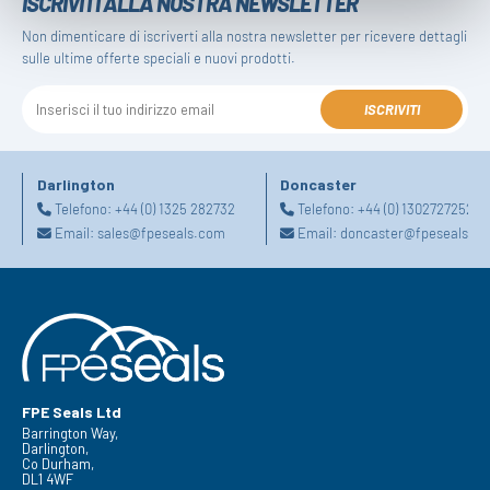
ISCRIVITI ALLA NOSTRA NEWSLETTER
Non dimenticare di iscriverti alla nostra newsletter per ricevere dettagli
sulle ultime offerte speciali e nuovi prodotti.
ISCRIVITI
Darlington
Doncaster
Telefono:
+44 (0) 1325 282732
Telefono:
+44 (0) 1302727252
Email:
sales@fpeseals.com
Email:
doncaster@fpeseals.c
FPE Seals Ltd
Barrington Way,
Darlington,
Co Durham,
DL1 4WF