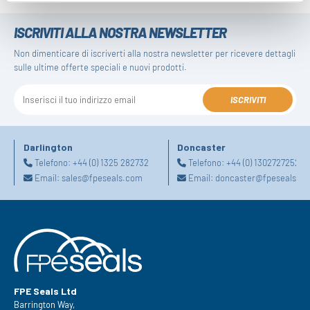
ISCRIVITI ALLA NOSTRA NEWSLETTER
Non dimenticare di iscriverti alla nostra newsletter per ricevere dettagli
sulle ultime offerte speciali e nuovi prodotti.
ISCRIVITI
Darlington
Doncaster
Telefono:
+44 (0) 1325 282732
Telefono:
+44 (0) 1302727252
Email:
sales@fpeseals.com
Email:
doncaster@fpeseals.c
FPE Seals Ltd
Barrington Way,