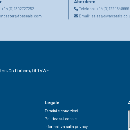
r
Aberdeen
:
+44 (0) 1302727252
Telefono:
+44 (0) 1224648999
oncaster@fpeseals.com
Email:
sales@swanseals.co.
gton,
Co Durham,
DL1 4WF
Legale
Termini e condizioni
Politica sui cookie
Informativa sulla privacy