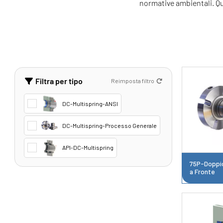
normative ambientali. Que
Filtra per tipo
Reimposta filtro
DC-Multispring-ANSI
DC-Multispring-Processo Generale
API-DC-Multispring
75P-Doppio
a Fronte