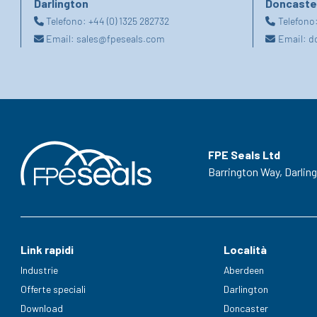
Darlington
Doncaste
Telefono:
+44 (0) 1325 282732
Telefono
Email:
sales@fpeseals.com
Email:
d
FPE Seals Ltd
Barrington Way,
Darlin
Link rapidi
Località
Industrie
Aberdeen
Offerte speciali
Darlington
Download
Doncaster