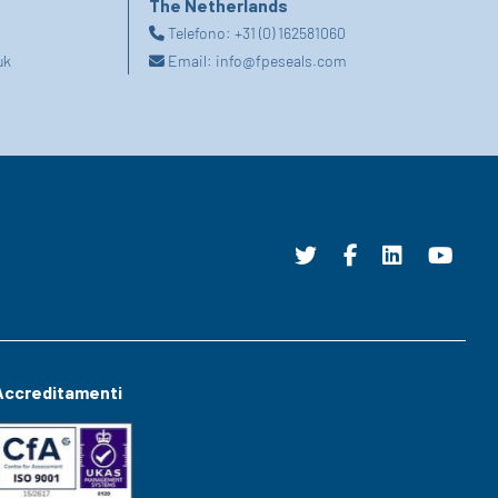
The Netherlands
Telefono:
+31 (0) 162581060
uk
Email:
info@fpeseals.com
Accreditamenti