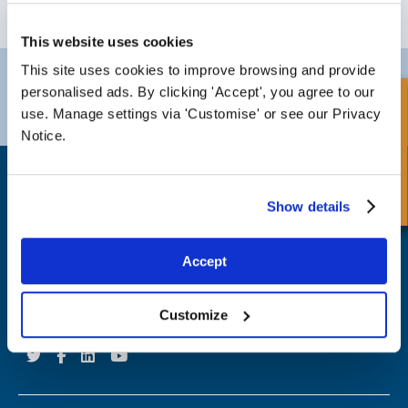
ISCRIVITI
This website uses cookies
This site uses cookies to improve browsing and provide
Darlington
Doncaster
personalised ads. By clicking 'Accept', you agree to our
Telefono:
+44 (0) 1325 282732
Telefono:
+44 (0) 1302727252
Richiesta Veloce
use. Manage settings via 'Customise' or see our Privacy
Email:
sales@fpeseals.com
Email:
doncaster@fpeseals.c
Notice.
Show details
Accept
FPE Seals Ltd
Barrington Way,
Darlington,
Co Durham,
Customize
DL1 4WF