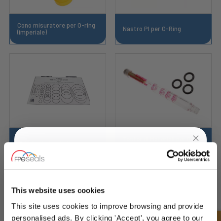
Cono misuratore per O-ring
Nastro PI per O-Ring
(imperiale)
Tester di Materiali per O-
Tabella Ombra O-Ring
Ring
UNLOCK
10% OFF
YOUR
FIRST ORDER
This website uses cookies
This site uses cookies to improve browsing and provide
Sign up for special offers and exclusive
personalised ads. By clicking 'Accept', you agree to our