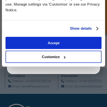
Richiesta Veloce
deals
use. Manage settings via 'Customise' or see our Privacy
Notice.
Vernier Digitale - Interno
Vernier Digitale Esterno
Unlock Offer
Show details
ISCRIVITI ALLA NOSTRA NEWSLETTER
Exclusive to web customers only.
Accept
Non dimenticare di iscriverti alla nostra newsletter per ricevere dettagli
By entering your email address you are agreeing to our
sulle ultime offerte speciali e nuovi prodotti.
privacy policy.
Customize
ISCRIVITI
Darlington
Doncaster
Telefono:
+44 (0) 1325 282732
Telefono:
+44 (0) 1302727252
Email:
sales@fpeseals.com
Email:
doncaster@fpeseals.c