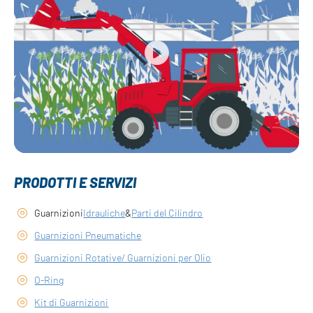
PRODOTTI E SERVIZI
Guarnizioni
Idrauliche
&
Parti del Cilindro
Guarnizioni Pneumatiche
Guarnizioni Rotative/ Guarnizioni per Olio
O-Ring
Kit di Guarnizioni