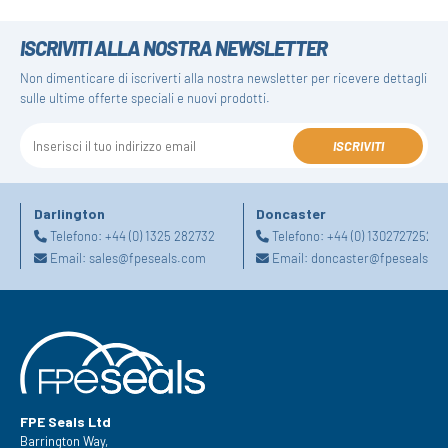
ISCRIVITI ALLA NOSTRA NEWSLETTER
Non dimenticare di iscriverti alla nostra newsletter per ricevere dettagli
sulle ultime offerte speciali e nuovi prodotti.
ISCRIVITI
Darlington
Doncaster
Telefono:
+44 (0) 1325 282732
Telefono:
+44 (0) 1302727252
Email:
sales@fpeseals.com
Email:
doncaster@fpeseals.c
FPE Seals Ltd
Barrington Way,