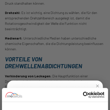
Druck standhalten können.
Drehzahl:
Es ist wichtig, eine Dichtung zu wählen, die für den
entsprechenden Drehzahlbereich ausgelegt ist, damit die
Rotationsgeschwindigkeit der Welle die Funktion nicht
beeinträchtigt.
Medienart:
Unterschiedliche Medien haben unterschiedliche
chemische Eigenschaften, die die Dichtungsleistung beeinflussen
können.
VORTEILE VON
DREHWELLENABDICHTUNGEN
Verhinderung von Leckagen:
Die Hauptfunktion einer
Drehwellenabdichtung ist das Verhindern des Austritts von
Flüssigkeiten (z. B. Öl, Fett oder Hydraulikflüssigkeit) aus dem
Gehäuse oder der Kammer, in der die Welle rotiert. Durch effektives
Abdichten der Lücke zwischen rotierender Welle und stationärem
UNLOCK
10% OFF
Gehäuse bleibt das Medium im System, was Verschwendung und
Umweltrisiken reduziert.