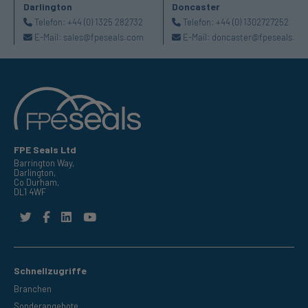
Darlington
Doncaster
Telefon:
+44 (0) 1325 282732
Telefon:
+44 (0) 1302727252
E-Mail:
sales@fpeseals.com
E-Mail:
doncaster@fpeseals.co
FPE Seals Ltd
Barrington Way,
Darlington,
Co Durham,
DL1 4WF
Schnellzugriffe
Branchen
Sonderangebote