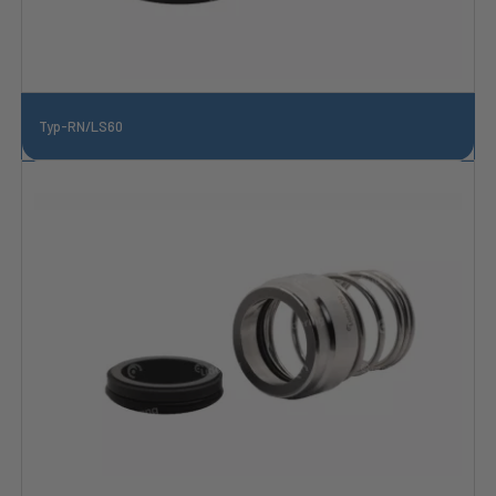
Typ-RN/LS60