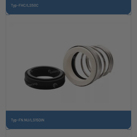
Typ-FHC/LS50C
Typ-FN.NU/LS15DIN