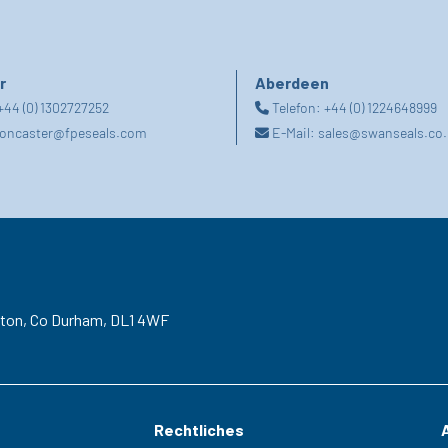
r
Aberdeen
+44 (0) 1302727252
Telefon:
+44 (0) 1224648999
oncaster@fpeseals.com
E-Mail:
sales@swanseals.co.
gton,
Co Durham,
DL1 4WF
Rechtliches