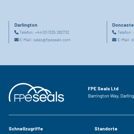
Darlington
Doncaste
Telefon:
+44 (0) 1325 282732
Telefon:
E-Mail:
sales@fpeseals.com
E-Mail:
d
FPE Seals Ltd
Barrington Way,
Darlin
Schnellzugriffe
Standorte