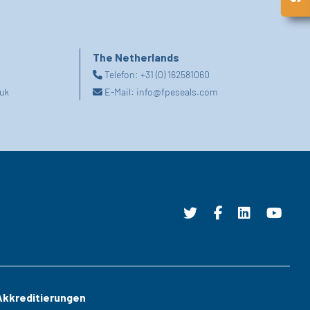
The Netherlands
Telefon:
+31 (0) 162581060
uk
E-Mail:
info@fpeseals.com
Akkreditierungen