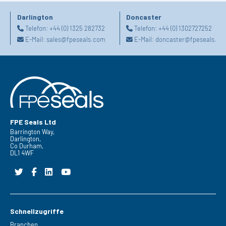
Darlington
Doncaster
Telefon:
+44 (0) 1325 282732
Telefon:
+44 (0) 1302727252
E-Mail:
sales@fpeseals.com
E-Mail:
doncaster@fpeseals.co
FPE Seals Ltd
Barrington Way,
Darlington,
Co Durham,
DL1 4WF
Schnellzugriffe
Branchen