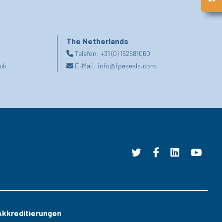
The Netherlands
Telefon:
+31 (0) 162581060
uk
E-Mail:
info@fpeseals.com
Akkreditierungen