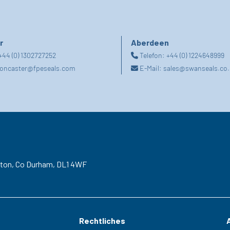
r
Aberdeen
+44 (0) 1302727252
Telefon:
+44 (0) 1224648999
oncaster@fpeseals.com
E-Mail:
sales@swanseals.co.
gton,
Co Durham,
DL1 4WF
Rechtliches