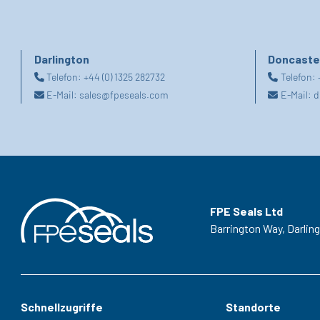
Darlington
Doncaste
Telefon:
+44 (0) 1325 282732
Telefon:
E-Mail:
sales@fpeseals.com
E-Mail:
d
FPE Seals Ltd
Barrington Way,
Darlin
Schnellzugriffe
Standorte