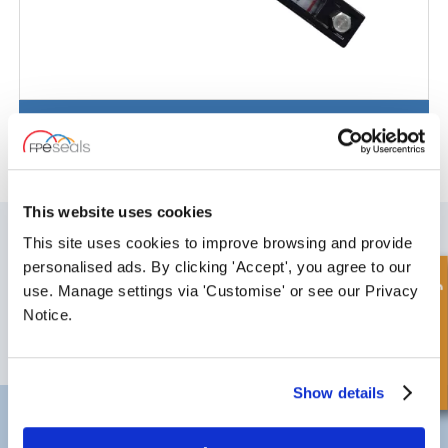
Niveauanzeiger
This website uses cookies
MELDEN SIE SICH FÜR UNSEREN NEWSLETTER AN
This site uses cookies to improve browsing and provide
Vergessen Sie nicht, sich für unseren Newsletter anzumelden, um
personalised ads. By clicking 'Accept', you agree to our
Informationen über unsere neuesten Sonderangebote und Produkte zu
Schnellanfrage
use. Manage settings via 'Customise' or see our Privacy
erhalten.
Notice.
ABONNIEREN
Show details
Darlington
Doncaster
Telefon:
+44 (0) 1325 282732
Telefon:
+44 (0) 1302727252