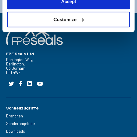
Accept
E-Mail:
sales@fpeseals.com
E-Mail:
doncaster@fpeseals.co
Customize
FPE Seals Ltd
Barrington Way,
Darlington,
Co Durham,
DL1 4WF
Schnellzugriffe
Branchen
Sonderangebote
Downloads