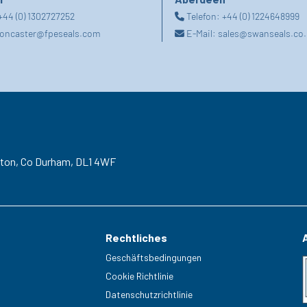
+44 (0) 1302727252
Telefon:
+44 (0) 1224648999
oncaster@fpeseals.com
E-Mail:
sales@swanseals.co.
gton,
Co Durham,
DL1 4WF
Rechtliches
Geschäftsbedingungen
Cookie Richtlinie
Datenschutzrichtlinie