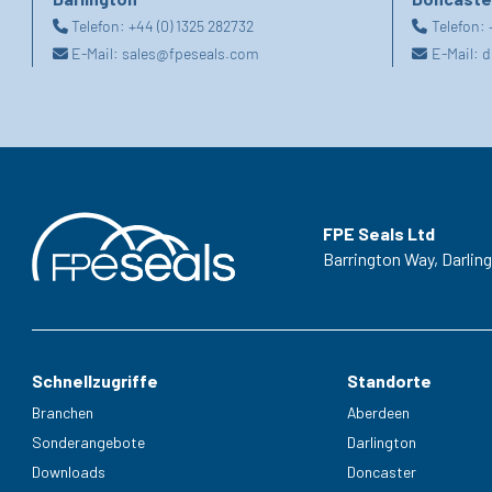
Telefon:
+44 (0) 1325 282732
Telefon:
E-Mail:
sales@fpeseals.com
E-Mail:
d
FPE Seals Ltd
Barrington Way,
Darlin
Schnellzugriffe
Standorte
Branchen
Aberdeen
Sonderangebote
Darlington
Downloads
Doncaster