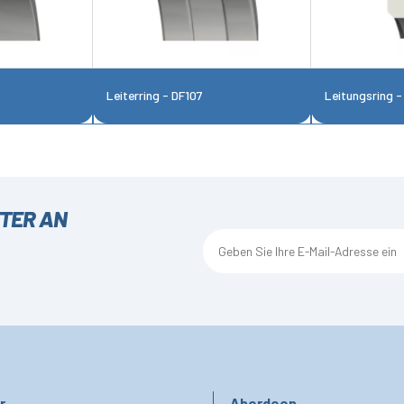
Leiterring - DF107
Leitungsring -
TTER AN
r
Aberdeen