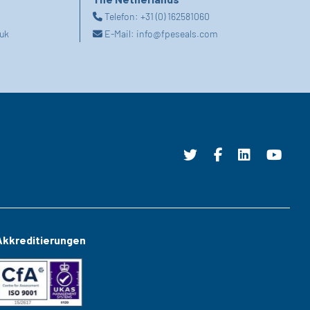
Telefon:
+31 (0) 162581060
uk
E-Mail:
info@fpeseals.com
Akkreditierungen