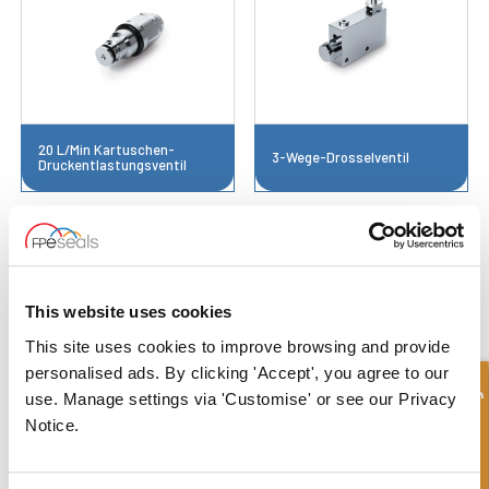
20 L/Min Kartuschen-
3-Wege-Drosselventil
Druckentlastungsventil
This website uses cookies
This site uses cookies to improve browsing and provide
personalised ads. By clicking 'Accept', you agree to our
Schnellanfrage
use. Manage settings via 'Customise' or see our Privacy
Notice.
3-Wege-
3-Wege-
Durchflussregelventil mit
Durchflussregelventil mit
Überlauf zum Tank
Überschuss zum Tank und
Druckentlastungsventil