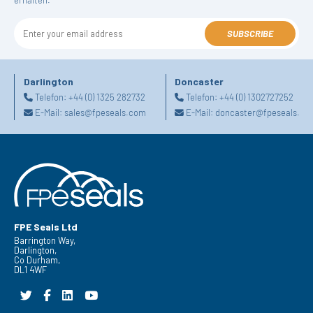
erhalten.
SUBSCRIBE
Darlington
Doncaster
Telefon:
+44 (0) 1325 282732
Telefon:
+44 (0) 1302727252
E-Mail:
sales@fpeseals.com
E-Mail:
doncaster@fpeseals.co
FPE Seals Ltd
Barrington Way,
Darlington,
Co Durham,
DL1 4WF