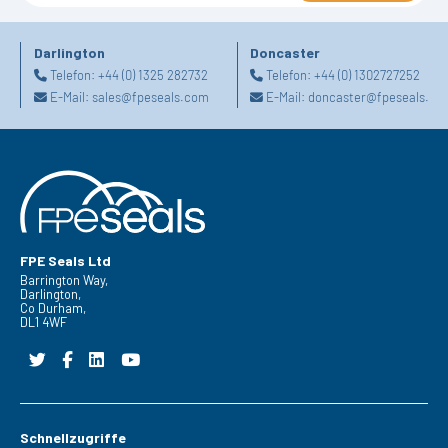
Darlington
Doncaster
Telefon:
+44 (0) 1325 282732
Telefon:
+44 (0) 1302727252
E-Mail:
sales@fpeseals.com
E-Mail:
doncaster@fpeseals.co
FPE Seals Ltd
Barrington Way,
Darlington,
Co Durham,
DL1 4WF
Schnellzugriffe