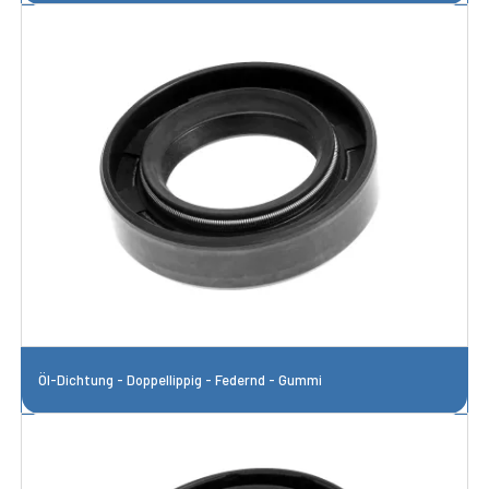
Öl-Dichtung - Doppellippig - Federnd - Gummi