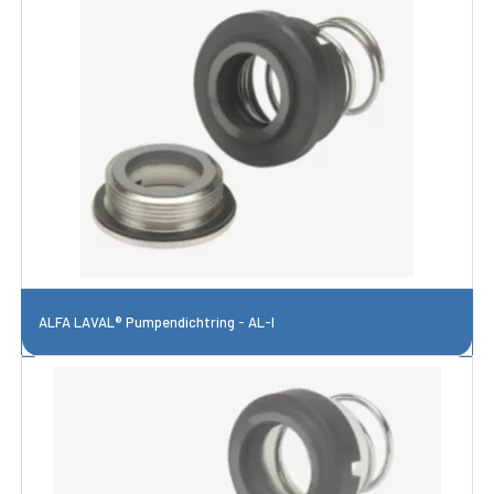
ALFA LAVAL® Pumpendichtring - AL-I