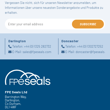
Vergessen Sie nicht, sich für unseren Newsletter anzumelden, um
Informationen über unsere neuesten Sonderangebote und Produkte zu
erhalten.
SUBSCRIBE
Darlington
Doncaster
Telefon:
+44 (0) 1325 282732
Telefon:
+44 (0) 1302727252
E-Mail:
sales@fpeseals.com
E-Mail:
doncaster@fpeseals.co
FPE Seals Ltd
Barrington Way,
Darlington,
Co Durham,
DL1 4WF