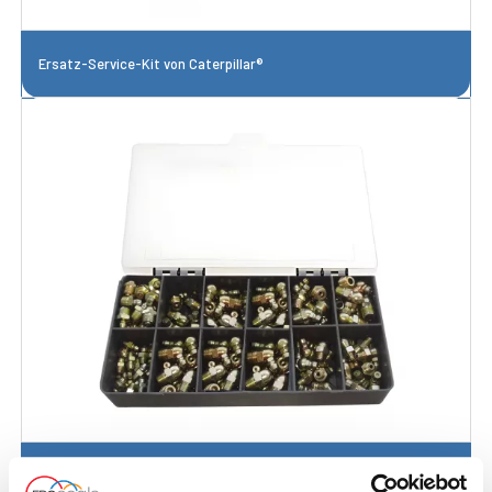
Ersatz-Service-Kit von Caterpillar®
Fettpumpe-Nippel-Kit