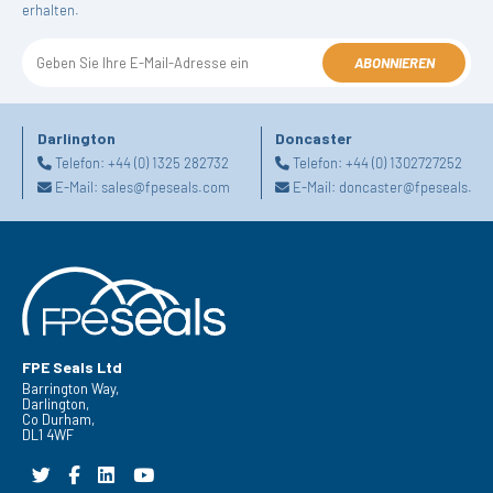
erhalten.
ABONNIEREN
Darlington
Doncaster
Telefon:
+44 (0) 1325 282732
Telefon:
+44 (0) 1302727252
E-Mail:
sales@fpeseals.com
E-Mail:
doncaster@fpeseals.co
FPE Seals Ltd
Barrington Way,
Darlington,
Co Durham,
DL1 4WF