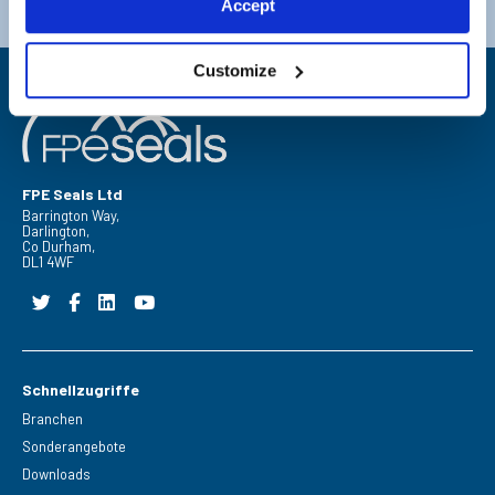
Accept
E-Mail:
sales@fpeseals.com
E-Mail:
doncaster@fpeseals.co
Customize
FPE Seals Ltd
Barrington Way,
Darlington,
Co Durham,
DL1 4WF
Schnellzugriffe
Branchen
Sonderangebote
Downloads