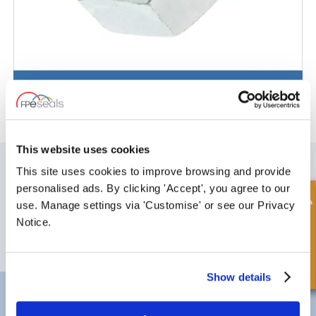
Sicherungsmutter
This website uses cookies
MELDEN SIE SICH FÜR UNSEREN NEWSLETTER AN
This site uses cookies to improve browsing and provide
Vergessen Sie nicht, sich für unseren Newsletter anzumelden, um
personalised ads. By clicking 'Accept', you agree to our
Informationen über unsere neuesten Sonderangebote und Produkte zu
Schnellanfrage
use. Manage settings via 'Customise' or see our Privacy
erhalten.
Notice.
SUBSCRIBE
Show details
Darlington
Doncaster
Telefon:
+44 (0) 1325 282732
Telefon:
+44 (0) 1302727252