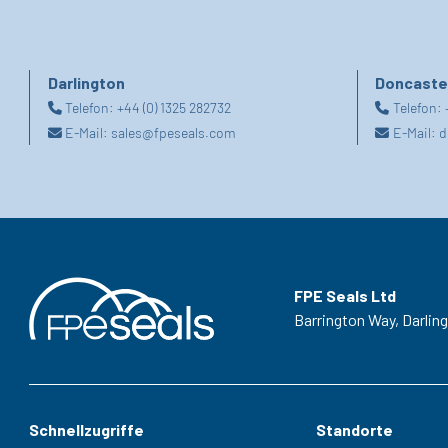
Darlington
Doncaste
Telefon:
+44 (0) 1325 282732
Telefon:
E-Mail:
sales@fpeseals.com
E-Mail:
d
FPE Seals Ltd
Barrington Way,
Darlin
Schnellzugriffe
Standorte