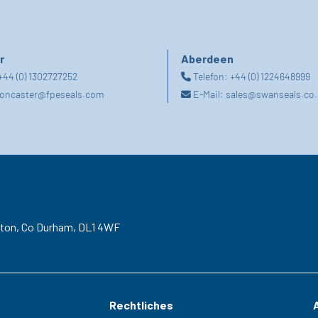
r
Aberdeen
+44 (0) 1302727252
Telefon:
+44 (0) 1224648999
oncaster@fpeseals.com
E-Mail:
sales@swanseals.co.
gton,
Co Durham,
DL1 4WF
Rechtliches