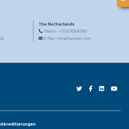
The Netherlands
Telefon:
+31 (0) 162581060
uk
E-Mail:
info@fpeseals.com
Akkreditierungen