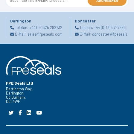
ABONNIEREN
Darlington
Doncaster
Telefon:
+44 (0) 1325 282732
Telefon:
+44 (0) 1302727252
E-Mail:
sales@fpeseals.com
E-Mail:
doncaster@fpeseals.co
FPE Seals Ltd
Barrington Way,
Darlington,
Co Durham,
DL1 4WF