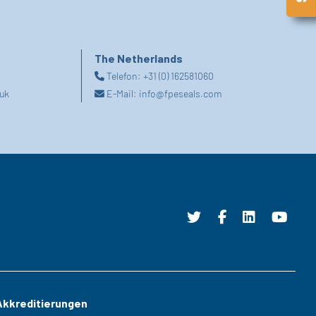
The Netherlands
Telefon:
+31 (0) 162581060
uk
E-Mail:
info@fpeseals.com
Akkreditierungen