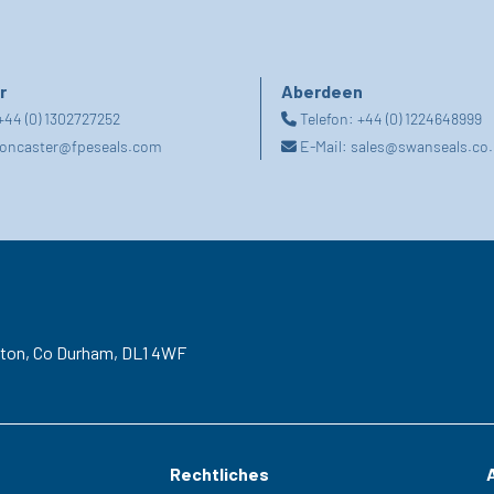
r
Aberdeen
+44 (0) 1302727252
Telefon:
+44 (0) 1224648999
oncaster@fpeseals.com
E-Mail:
sales@swanseals.co.
gton,
Co Durham,
DL1 4WF
Rechtliches