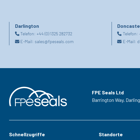
Darlington
Doncaste
Telefon:
+44 (0) 1325 282732
Telefon:
E-Mail:
sales@fpeseals.com
E-Mail:
d
FPE Seals Ltd
Barrington Way,
Darlin
Schnellzugriffe
Standorte