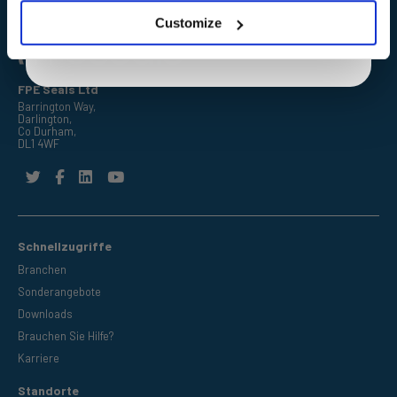
privacy policy.
Customize
FPE Seals Ltd
Barrington Way,
Darlington,
Co Durham,
DL1 4WF
Schnellzugriffe
Branchen
Sonderangebote
Downloads
Brauchen Sie Hilfe?
Karriere
Standorte