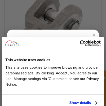
UNLOCK
10% OFF
YOUR
FIRST ORDER
This website uses cookies
This site uses cookies to improve browsing and provide
Gewindegabel mit Stift
Sign up for special offers and exclusive
personalised ads. By clicking 'Accept', you agree to our
deals
Schnellanfrage
use. Manage settings via 'Customise' or see our Privacy
Notice.
Unlock Offer
Show details