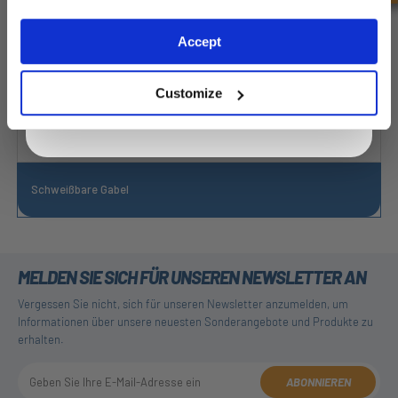
Exclusive to web customers only.
Accept
By entering your email address you are agreeing to our
privacy policy.
Customize
Schweißbare Gabel
MELDEN SIE SICH FÜR UNSEREN NEWSLETTER AN
Vergessen Sie nicht, sich für unseren Newsletter anzumelden, um
Informationen über unsere neuesten Sonderangebote und Produkte zu
erhalten.
ABONNIEREN