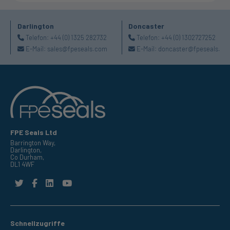
Darlington
Doncaster
Telefon:
+44 (0) 1325 282732
Telefon:
+44 (0) 1302727252
E-Mail:
sales@fpeseals.com
E-Mail:
doncaster@fpeseals.co
FPE Seals Ltd
Barrington Way,
Darlington,
Co Durham,
DL1 4WF
Schnellzugriffe