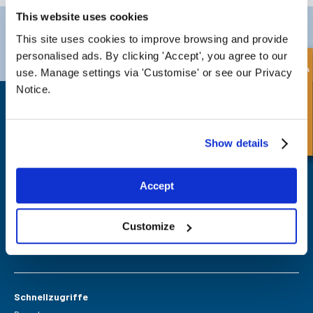
This website uses cookies
Darlington
Doncaster
This site uses cookies to improve browsing and provide
Telefon:
+44 (0) 1325 282732
Telefon:
+44 (0) 1302727252
personalised ads. By clicking 'Accept', you agree to our
E-Mail:
sales@fpeseals.com
E-Mail:
doncaster@fpeseals.co
Schnellanfrage
use. Manage settings via 'Customise' or see our Privacy
Notice.
Show details
FPE Seals Ltd
Accept
Barrington Way,
Darlington,
Co Durham,
DL1 4WF
Customize
Schnellzugriffe