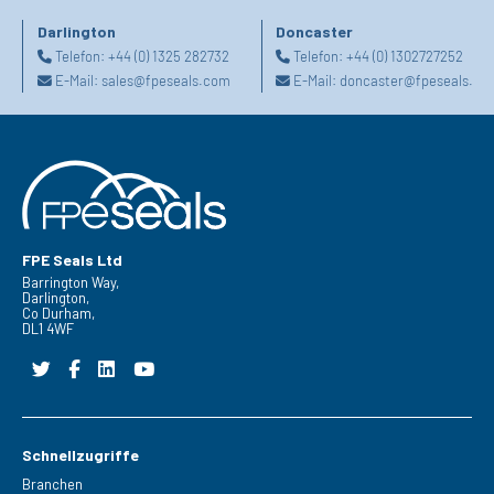
Darlington
Doncaster
Telefon:
+44 (0) 1325 282732
Telefon:
+44 (0) 1302727252
E-Mail:
sales@fpeseals.com
E-Mail:
doncaster@fpeseals.co
FPE Seals Ltd
Barrington Way,
Darlington,
Co Durham,
DL1 4WF
Schnellzugriffe
Branchen