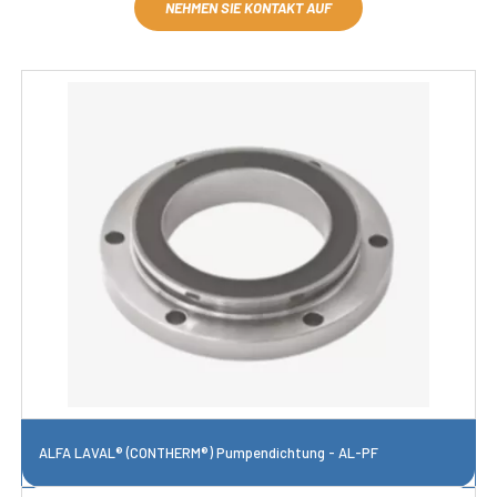
NEHMEN SIE KONTAKT AUF
ALFA LAVAL® (CONTHERM®) Pumpendichtung - AL-PF