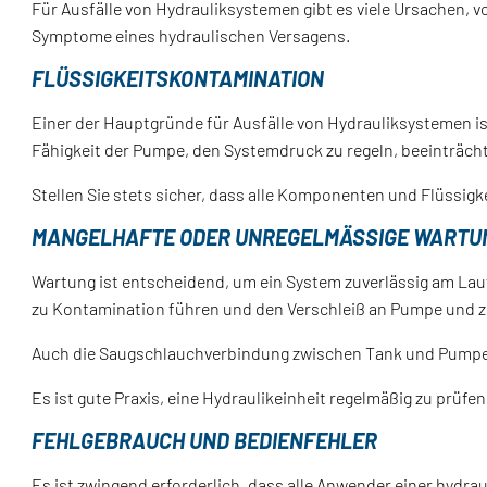
Für Ausfälle von Hydrauliksystemen gibt es viele Ursachen, 
Symptome eines hydraulischen Versagens.
FLÜSSIGKEITSKONTAMINATION
Einer der Hauptgründe für Ausfälle von Hydrauliksystemen i
Fähigkeit der Pumpe, den Systemdruck zu regeln, beeinträcht
Stellen Sie stets sicher, dass alle Komponenten und Flüssigk
MANGELHAFTE ODER UNREGELMÄSSIGE WARTUN
Wartung ist entscheidend, um ein System zuverlässig am Lauf
zu Kontamination führen und den Verschleiß an Pumpe und
Auch die Saugschlauchverbindung zwischen Tank und Pumpe m
Es ist gute Praxis, eine Hydraulikeinheit regelmäßig zu prüf
FEHLGEBRAUCH UND BEDIENFEHLER
Es ist zwingend erforderlich, dass alle Anwender einer hydr