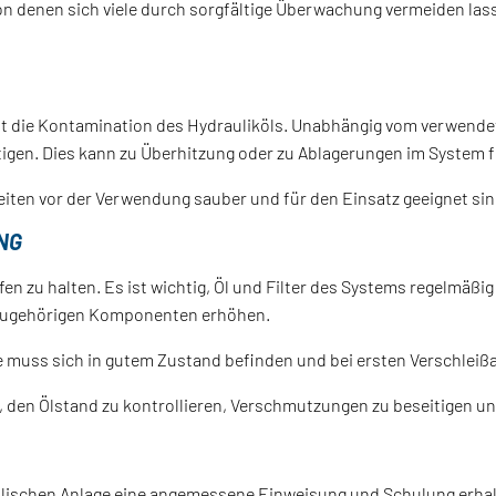
von denen sich viele durch sorgfältige Überwachung vermeiden las
st die Kontamination des Hydrauliköls. Unabhängig vom verwende
igen. Dies kann zu Überhitzung oder zu Ablagerungen im System fü
eiten vor der Verwendung sauber und für den Einsatz geeignet sin
G
en zu halten. Es ist wichtig, Öl und Filter des Systems regelmä
 zugehörigen Komponenten erhöhen.
uss sich in gutem Zustand befinden und bei ersten Verschleißa
en, den Ölstand zu kontrollieren, Verschmutzungen zu beseitigen u
aulischen Anlage eine angemessene Einweisung und Schulung erhal