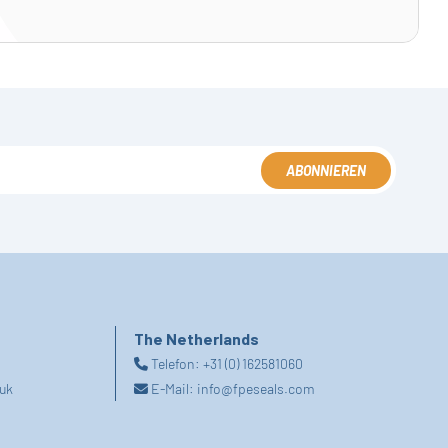
ABONNIEREN
The Netherlands
Telefon:
+31 (0) 162581060
uk
E-Mail:
info@fpeseals.com