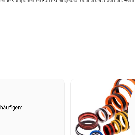
nde Komponenten korrekt eingebaut oder ersetzt werden. Wenn S
.
 häufigem