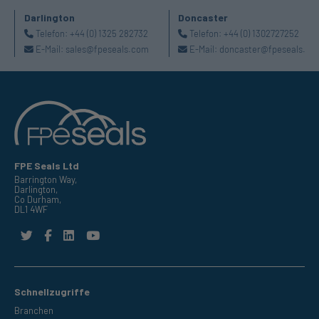
Darlington
Doncaster
Telefon:
+44 (0) 1325 282732
Telefon:
+44 (0) 1302727252
E-Mail:
sales@fpeseals.com
E-Mail:
doncaster@fpeseals.co
FPE Seals Ltd
Barrington Way,
Darlington,
Co Durham,
DL1 4WF
Schnellzugriffe
Branchen