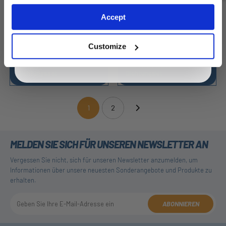
Exclusive to web customers only.
Accept
By entering your email address you are agreeing to our
privacy policy.
Customize
Kurzes Kolben-
Robustes Gland-
Dichtungsset
Dichtungskit
1
2
(current)
MELDEN SIE SICH FÜR UNSEREN NEWSLETTER AN
Vergessen Sie nicht, sich für unseren Newsletter anzumelden, um
Informationen über unsere neuesten Sonderangebote und Produkte zu
erhalten.
ABONNIEREN