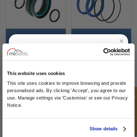
Hochgeschwindigkeitskolbendichtungssatz
Imperial Gland Dichtungskit
UNLOCK
10% OFF
YOUR
FIRST ORDER
This website uses cookies
This site uses cookies to improve browsing and provide
Sign up for special offers and exclusive
personalised ads. By clicking 'Accept', you agree to our
deals
Schnellanfrage
use. Manage settings via 'Customise' or see our Privacy
Notice.
Imperial
Komplettes Zylinder-Kit
Kolbenabdichtungsset
Unlock Offer
Show details