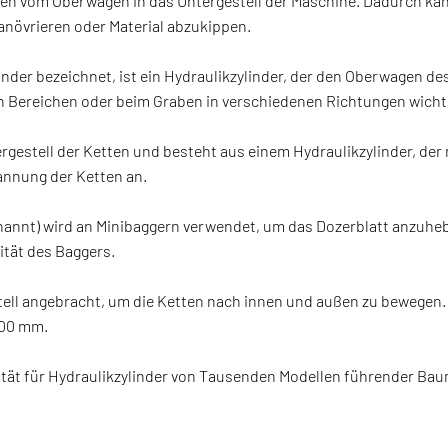
iten vom Oberwagen in das Untergestell der Maschine. Dadurch ka
manövrieren oder Material abzukippen.
nder bezeichnet, ist ein Hydraulikzylinder, der den Oberwagen des
n Bereichen oder beim Graben in verschiedenen Richtungen wichti
tergestell der Ketten und besteht aus einem Hydraulikzylinder, d
pannung der Ketten an.
enannt) wird an Minibaggern verwendet, um das Dozerblatt anzuh
ität des Baggers.
tell angebracht, um die Ketten nach innen und außen zu bewegen. 
900 mm.
lität für Hydraulikzylinder von Tausenden Modellen führender B