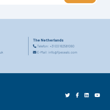
The Netherlands
Telefon:
+31 (0) 162581060
uk
E-Mail:
info@fpeseals.com