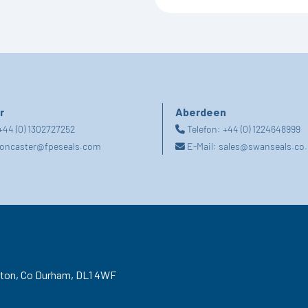
r
Aberdeen
+44 (0) 1302727252
Telefon:
+44 (0) 1224648999
oncaster@fpeseals.com
E-Mail:
sales@swanseals.co.
gton,
Co Durham,
DL1 4WF