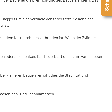
nn der Bediener die Drehrichtung des Baggers ändern, was
 Baggers um eine vertikale Achse versetzt. So kann der
g ist.
er mit dem Kettenrahmen verbunden ist. Wenn der Zylinder
eben oder abzusenken. Das Dozerblatt dient zum Verschieben
Bei kleineren Baggern erhöht dies die Stabilität und
aumaschinen‑ und Technikmarken.