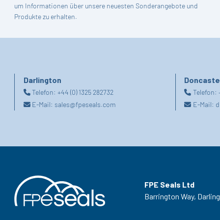
um Informationen über unsere neuesten Sonderangebote und
Produkte zu erhalten.
Darlington
Doncaste
Telefon:
+44 (0) 1325 282732
Telefon:
E-Mail:
sales@fpeseals.com
E-Mail:
d
FPE Seals Ltd
Barrington Way,
Darlin