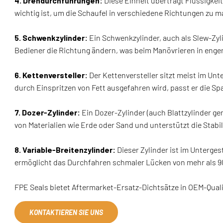
4. Drehdurchführungen:
Diese Einheit überträgt Flüssigke
wichtig ist, um die Schaufel in verschiedene Richtungen zu 
5. Schwenkzylinder:
Ein Schwenkzylinder, auch als Slew‑Zyli
Bediener die Richtung ändern, was beim Manövrieren in enge
6. Kettenversteller:
Der Kettenversteller sitzt meist im Un
durch Einspritzen von Fett ausgefahren wird, passt er die S
7. Dozer‑Zylinder:
Ein Dozer‑Zylinder (auch Blattzylinder g
von Materialien wie Erde oder Sand und unterstützt die Stabil
8. Variable‑Breitenzylinder:
Dieser Zylinder ist im Unterges
ermöglicht das Durchfahren schmaler Lücken von mehr als 
FPE Seals bietet Aftermarket‑Ersatz‑Dichtsätze in OEM‑Qua
KONTAKTIEREN SIE UNS