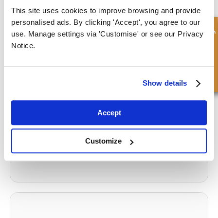
finden.
This site uses cookies to improve browsing and provide
personalised ads. By clicking 'Accept', you agree to our
KONTAKTIEREN SIE UNS HEUTE.
Schnellanfrage
use. Manage settings via 'Customise' or see our Privacy
Notice.
What to read next...
Show details
Accept
Zylinderkomponenten für die Überholung von
Krankenhaus-Patientenwagen
Klicken Sie hier, um den vollständigen Artikel zu lesen
Customize