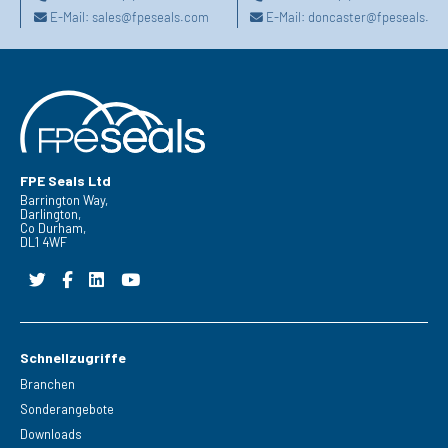
E-Mail:
sales@fpeseals.com
E-Mail:
doncaster@fpeseals.co
FPE Seals Ltd
Barrington Way,
Darlington,
Co Durham,
DL1 4WF
Schnellzugriffe
Branchen
Sonderangebote
Downloads