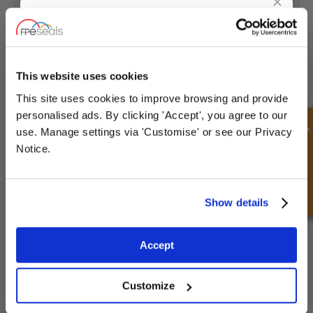
Wir zeigen unser 'Metall'
Klicken Sie hier, um den vollständigen Artikel zu lesen
UNLOCK
10% OFF
YOUR
FIRST ORDER
This website uses cookies
This site uses cookies to improve browsing and provide
Sign up for special offers and exclusive
personalised ads. By clicking 'Accept', you agree to our
deals
Schnellanfrage
use. Manage settings via 'Customise' or see our Privacy
Notice.
Unlock Offer
Kritische Komponenten für den Kompressor
Show details
Klicken Sie hier, um den vollständigen Artikel zu lesen
Exclusive to web customers only.
Accept
By entering your email address you are agreeing to our
privacy policy.
Customize