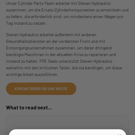
Unser Cylinder Parts-Team arbeitet mit Steven Hydraulics
zusammen, um die Ersatz-Zylinderkomponenten zu entwickeln und
zu liefern, die erforderlich sind, um mindestens einen Wagen pro
Tag instand zu setzen.
Steven Hydraulics arbeitet außerdem mit anderen
Gesundheitsdiensten an der vordersten Front und mit
Entsorgungsunternehmen zusammen, um deren dringend
benötigte Maschinen in der aktuellen Krise zu reparieren und
instand zu halten. FPE Seals unterstützt Steven Hydraulics
weiterhin mit den kritischen Teilen, die sie benötigen, um diese
wichtige Arbeit auszuführen.
KONTAKTIEREN SIE UNS HEUTE.
What to read next...