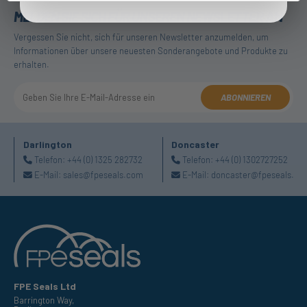
MELDEN SIE SICH FÜR UNSEREN NEWSLETTER AN
Vergessen Sie nicht, sich für unseren Newsletter anzumelden, um
Informationen über unsere neuesten Sonderangebote und Produkte zu
erhalten.
ABONNIEREN
Darlington
Doncaster
Telefon:
+44 (0) 1325 282732
Telefon:
+44 (0) 1302727252
E-Mail:
sales@fpeseals.com
E-Mail:
doncaster@fpeseals.co
FPE Seals Ltd
Barrington Way,