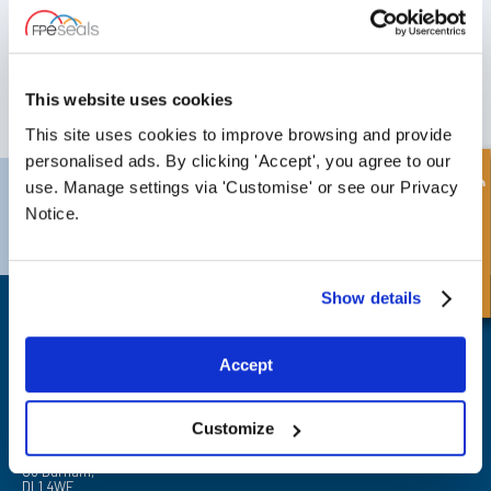
Vergessen Sie nicht, sich für unseren Newsletter anzumelden, um
Informationen über unsere neuesten Sonderangebote und Produkte zu
erhalten.
This website uses cookies
ABONNIEREN
This site uses cookies to improve browsing and provide
personalised ads. By clicking 'Accept', you agree to our
Schnellanfrage
use. Manage settings via 'Customise' or see our Privacy
Darlington
Doncaster
Notice.
Telefon:
+44 (0) 1325 282732
Telefon:
+44 (0) 1302727252
E-Mail:
sales@fpeseals.com
E-Mail:
doncaster@fpeseals.co
Show details
Accept
FPE Seals Ltd
Customize
Barrington Way,
Darlington,
Co Durham,
DL1 4WF