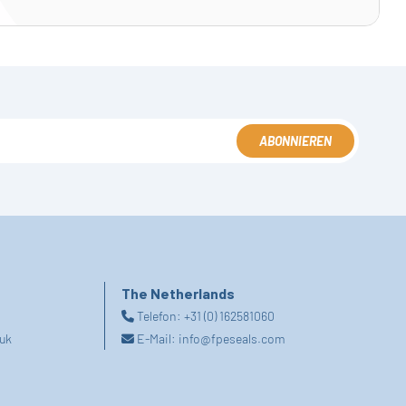
ABONNIEREN
The Netherlands
Telefon:
+31 (0) 162581060
uk
E-Mail:
info@fpeseals.com