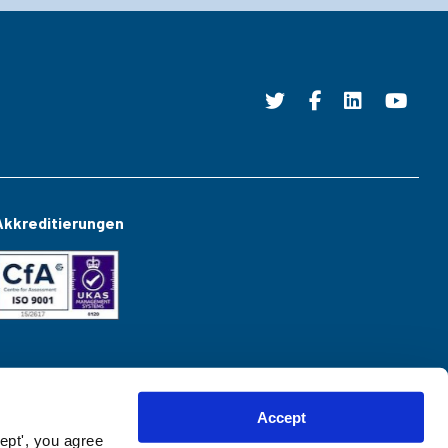
Akkreditierungen
Accept
ept', you agree