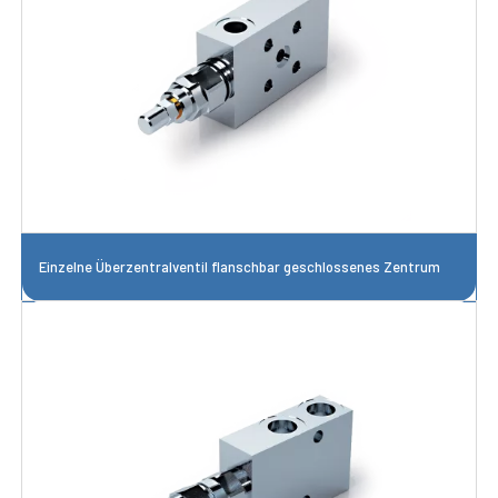
Einzelne Überzentralventil flanschbar geschlossenes Zentrum