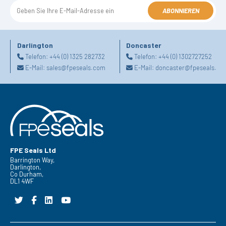
ABONNIEREN
Darlington
Doncaster
Telefon:
+44 (0) 1325 282732
Telefon:
+44 (0) 1302727252
E-Mail:
sales@fpeseals.com
E-Mail:
doncaster@fpeseals.co
FPE Seals Ltd
Barrington Way,
Darlington,
Co Durham,
DL1 4WF