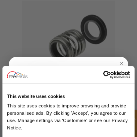
UNLOCK
10% OFF
YOUR
FIRST ORDER
This website uses cookies
TSURUMI® Pumpendichtung - TS-W-HT
This site uses cookies to improve browsing and provide
Sign up for special offers and exclusive
personalised ads. By clicking 'Accept', you agree to our
deals
Schnellanfrage
use. Manage settings via 'Customise' or see our Privacy
Notice.
MELDEN SIE SICH FÜR UNSEREN NEWSLETTER AN