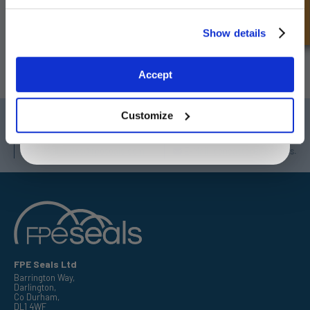
Vergessen Sie nicht, sich für unseren Newsletter anzumelden, um
Informationen über unsere neuesten Sonderangebote und Produkte zu
Unlock Offer
Show details
erhalten.
Exclusive to web customers only.
ABONNIEREN
Accept
By entering your email address you are agreeing to our
privacy policy.
Customize
Darlington
Doncaster
Telefon:
+44 (0) 1325 282732
Telefon:
+44 (0) 1302727252
E-Mail:
sales@fpeseals.com
E-Mail:
doncaster@fpeseals.co
FPE Seals Ltd
Barrington Way,
Darlington,
Co Durham,
DL1 4WF