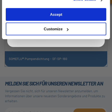
Exclusive to web customers only.
Accept
By entering your email address you are agreeing to our
privacy policy.
Customize
SOMEFLU® Pumpendichtung - SF-SP-160
MELDEN SIE SICH FÜR UNSEREN NEWSLETTER AN
Vergessen Sie nicht, sich für unseren Newsletter anzumelden, um
Informationen über unsere neuesten Sonderangebote und Produkte zu
erhalten.