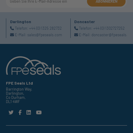
ABONNIEREN
Darlington
Doncaster
Telefon:
+44 (0) 1325 282732
Telefon:
+44 (0) 1302727252
E-Mail:
sales@fpeseals.com
E-Mail:
doncaster@fpeseals.co
FPE Seals Ltd
Barrington Way,
Darlington,
Co Durham,
DL1 4WF