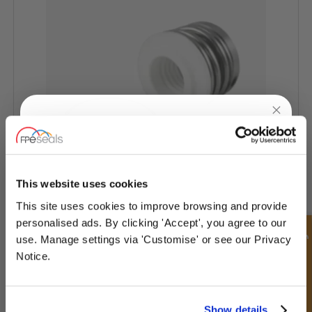
UNLOCK
10% OFF
YOUR
FIRST ORDER
This website uses cookies
This site uses cookies to improve browsing and provide
Sign up for special offers and exclusive
SOMEFLU® Pumpendichtung - SF-HMPS
personalised ads. By clicking 'Accept', you agree to our
deals
Schnellanfrage
use. Manage settings via 'Customise' or see our Privacy
Notice.
Unlock Offer
Show details