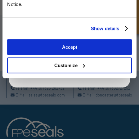
Schnellanfrage
Notice.
MELDEN SIE SICH FÜR UNSEREN NEWSLETTER AN
Unlock Offer
Show details
Vergessen Sie nicht, sich für unseren Newsletter anzumelden, um
Informationen über unsere neuesten Sonderangebote und Produkte zu
Exclusive to web customers only.
erhalten.
Accept
By entering your email address you are agreeing to our
privacy policy.
SUBSCRIBE
Customize
Darlington
Doncaster
Telefon:
+44 (0) 1325 282732
Telefon:
+44 (0) 1302727252
E-Mail:
sales@fpeseals.com
E-Mail:
doncaster@fpeseals.co