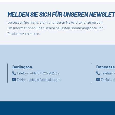
MELDEN SIE SICH FÜR UNSEREN NEWSLE
Vergessen Sie nicht, sich für unseren Newsletter anzumelden,
um Informationen über unsere neuesten Sonderangebote und
Produkte zu erhalten.
Darlington
Doncaste
Telefon:
+44 (0) 1325 282732
Telefon:
E-Mail:
sales@fpeseals.com
E-Mail:
d