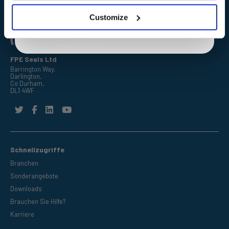
privacy policy.
Customize
FPE Seals Ltd
Barrington Way,
Darlington,
Co Durham,
DL1 4WF
Schnellzugriffe
Branchen
Sonderangebote
Downloads
Brauchen Sie Hilfe?
Karriere