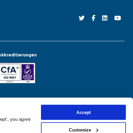
Akkreditierungen
Accept
ept', you agree
Customize