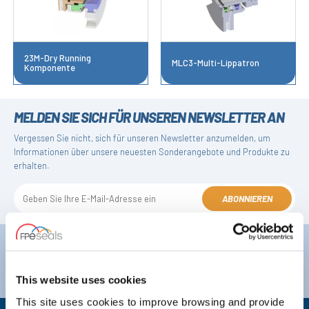
23M-Dry Running
MLC3-Multi-Lippatron
Komponente
MELDEN SIE SICH FÜR UNSEREN NEWSLETTER AN
Vergessen Sie nicht, sich für unseren Newsletter anzumelden, um
Informationen über unsere neuesten Sonderangebote und Produkte zu
erhalten.
ABONNIEREN
Darlington
Doncaster
Telefon:
+44 (0) 1325 282732
Telefon:
+44 (0) 1302727252
E-Mail:
sales@fpeseals.com
E-Mail:
doncaster@fpeseals.co
This website uses cookies
This site uses cookies to improve browsing and provide