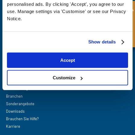
personalised ads. By clicking 'Accept', you agree to our
Schnellanfrage
use. Manage settings via 'Customise' or see our Privacy
Notice.
FPE Seals Ltd
Barrington Way,
Show details
Darlington,
Co Durham,
DL1 4WF
Accept
Customize
Schnellzugriffe
Branchen
Sonderangebote
Downloads
Brauchen Sie Hilfe?
Karriere