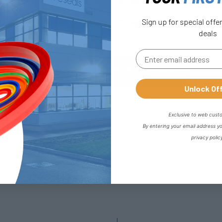
Sign up for special offe
deals
ämme-Dichtung
VTSMS/VBTSMS-Dual Tandem
Unlock Of
Exclusive to web cust
TTER AN
By entering your email address y
privacy polic