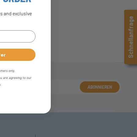
rs and exclusive
Schnellanfrage
fer
omers only.
ou are agreeing to our
y.
ABONNIEREN