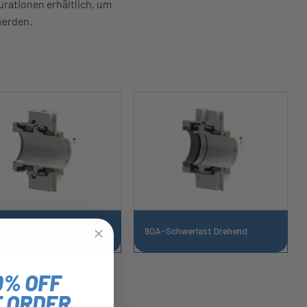
urationen erhältlich, um
werden.
Schwerlast Rotierend
90A-Schwerlast Drehend
0% OFF
T ORDER