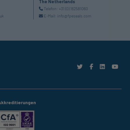
The Netherlands
Telefon:
+31 (0) 162581060
uk
E-Mail:
info@fpeseals.com
Akkreditierungen