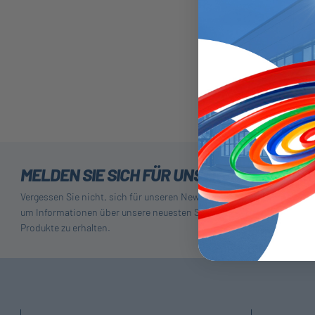
VTSE-Schl
MELDEN SIE SICH FÜR UNSEREN NEWSLE
Vergessen Sie nicht, sich für unseren Newsletter anzumelden,
um Informationen über unsere neuesten Sonderangebote und
Produkte zu erhalten.