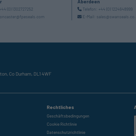
r
Aberdeen
+44 (0) 1302727252
Telefon:
+44 (0) 1224648999
oncaster@fpeseals.com
E-Mail:
sales@swanseals.co.
gton,
Co Durham,
DL1 4WF
Rechtliches
Geschäftsbedingungen
Cookie Richtlinie
Datenschutzrichtlinie