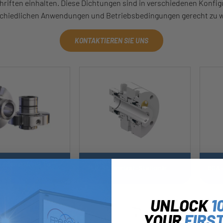
riften einhalten. Diese Dichtungen sind in verschiedenen Konfig
chiedlichen Anwendungen und Betriebsbedingungen gerecht zu 
KONTAKTIEREN SIE UNS
tationär-Back To
79A-Schwerlast-Stationär
80A-
UNLOCK
1
YOUR
FIRS