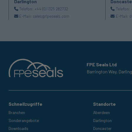
Darlington
Doncaste
Telefon:
+44 (0) 1325 282732
Telefon:
E-Mail:
sales@fpeseals.com
E-Mail:
d
FPE Seals Ltd
Barrington Way,
Darlin
Schnellzugriffe
Standorte
Branchen
Aberdeen
Sonderangebote
Darlington
Downloads
Doncaster