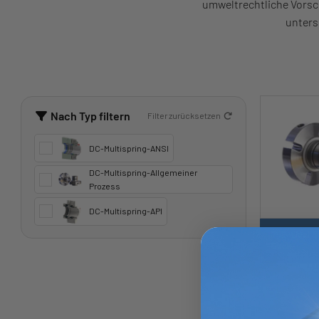
umweltrechtliche Vorsch
unters
Nach Typ filtern
Filter zurücksetzen
DC-Multispring-ANSI
DC-Multispring-Allgemeiner
Prozess
DC-Multispring-API
75P-Dual S
Back