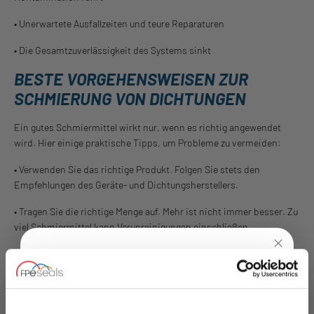
• Unerwartete Ausfallzeiten und teure Reparaturen
• Die Gesamtzuverlässigkeit des Systems sinkt
BESTE VORGEHENSWEISEN ZUR
SCHMIERUNG VON DICHTUNGEN
Ein gutes Schmiermittel wirkt nur, wenn es richtig angewendet
wird. Hier einige praktische Tipps, um Probleme zu vermeiden:
• Verwenden Sie das richtige Produkt. Folgen Sie stets den
Empfehlungen des Geräte- und Dichtungsherstellers.
• Tragen Sie die richtige Menge auf. Mehr ist nicht immer besser. Zu
viel Schmiermittel kann Verunreinigungen einschließen.
• Halten Sie es sauber. Schmutz oder Schleifpartikel im
Schmiermittel können Dichtflächen beschädigen.
UNLOCK
10% OFF
• Lagern Sie es korrekt. Behälter verschlossen und fern von
extremer Hitze oder Feuchtigkeit aufbewahren.