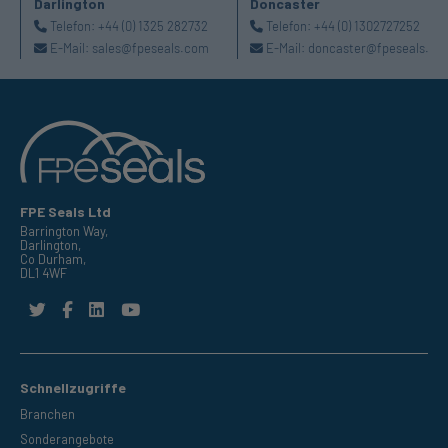
Darlington
Doncaster
Telefon:
+44 (0) 1325 282732
Telefon:
+44 (0) 1302727252
E-Mail:
sales@fpeseals.com
E-Mail:
doncaster@fpeseals.co
FPE Seals Ltd
Barrington Way,
Darlington,
Co Durham,
DL1 4WF
Schnellzugriffe
Branchen
Sonderangebote