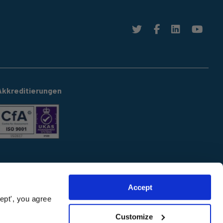
Akkreditierungen
Accept
ept', you agree
Customize