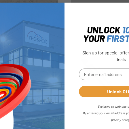
UNLOCK
1
YOUR
FIRS
Sign up for special offe
deals
Unlock Of
ändigen Artikel zu lesen
Exclusive to web cust
By entering your email address y
privacy polic