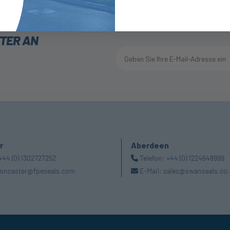
TTER AN
r
Aberdeen
+44 (0) 1302727252
Telefon:
+44 (0) 1224648999
oncaster@fpeseals.com
E-Mail:
sales@swanseals.co.