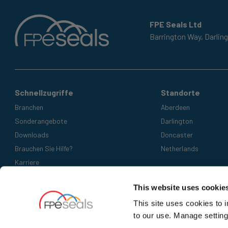
FPE Seals Ltd
Barrington Way,
Darlin
Schnellzugriffe
Standorte
Branchen
Aberdeen
Sonderangebote
Darlington
Downloads
Doncaster
Brauchen Sie Hilfe?
Netherlands
Karriere
Akzeptierte Zahlungsmethoden
This website uses cookie
This site uses cookies to 
to our use. Manage setting