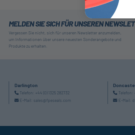
MELDEN SIE SICH FÜR UNSEREN NEWSLE
Vergessen Sie nicht, sich für unseren Newsletter anzumelden,
um Informationen über unsere neuesten Sonderangebote und
Produkte zu erhalten.
Darlington
Doncaste
Telefon:
+44 (0) 1325 282732
Telefon:
E-Mail:
sales@fpeseals.com
E-Mail:
d