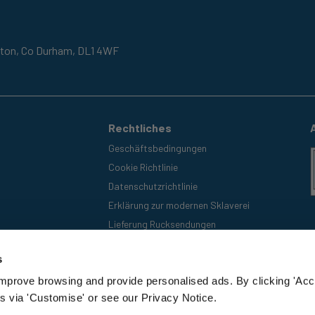
gton,
Co Durham,
DL1 4WF
Rechtliches
Geschäftsbedingungen
Cookie Richtlinie
Datenschutzrichtlinie
Erklärung zur modernen Sklaverei
Lieferung Rucksendungen
s
improve browsing and provide personalised ads. By clicking 'Acc
s via 'Customise' or see our Privacy Notice.