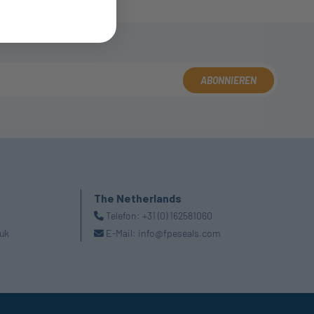
ABONNIEREN
The Netherlands
Telefon:
+31 (0) 162581060
uk
E-Mail:
info@fpeseals.com