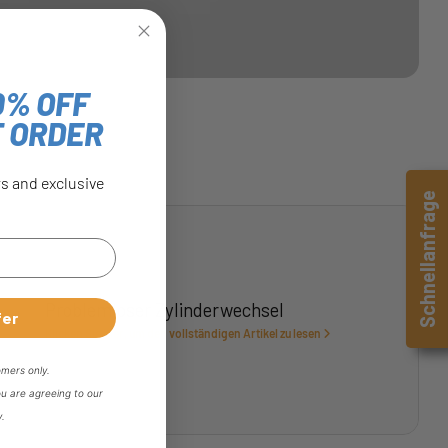
0% OFF
T ORDER
rs and exclusive
Schnellanfrage
Problemloser Zylinderwechsel
fer
Klicken Sie hier, um den vollständigen Artikel zu lesen
omers only.
ou are agreeing to our
y.