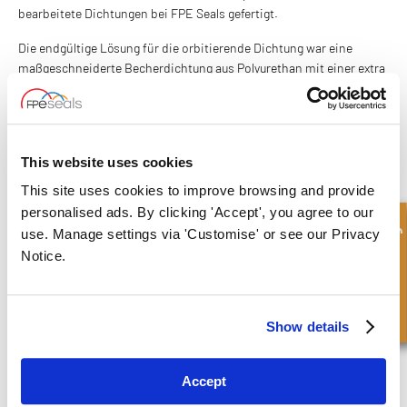
bearbeitete Dichtungen bei FPE Seals gefertigt.
Die endgültige Lösung für die orbitierende Dichtung war eine
maßgeschneiderte Becherdichtung aus Polyurethan mit einer extra
langen Lippe, die gegen den oszillierenden Durchmesser abdichten
sollte. Die endgültige Lösung für die Stirndichtung basierte auf
einem großen, mit Bronze gefüllten PTFE-Ring mit drei
Schmierdrähten/Schmierkanälen, um das Ende der Anwendung
This website uses cookies
abzudichten, das gegen eine Edelstahlplatte rotiert.
This site uses cookies to improve browsing and provide
Eine enge Zusammenarbeit fand zwischen den FPE-Ingenieuren
personalised ads. By clicking 'Accept', you agree to our
und den Konstrukteuren von Jackweld statt. Dies gewährleistete
Schnellanfrage
use. Manage settings via 'Customise' or see our Privacy
die optimale Integration der Dichtungsentwicklung in das
Notice.
Maschinendesign.
Das gesamte Maschinendesign war in jeder Hinsicht revolutionär,
und der kritischste Aspekt war die Konstruktion und Entwicklung
Show details
der Öldichtungen, ohne die das Konzept niemals funktioniert
hätte.
Accept
Tests zeigten, dass die Abdichtung beim ersten Anlauf erfolgreich