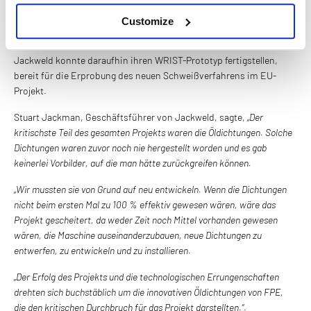
war! Alles funktionierte gut, und beide Dichtungen hielten den
Belastungen durch Geschwindigkeit, Temperatur und Vibration
Customize
stand.
Jackweld konnte daraufhin ihren WRIST-Prototyp fertigstellen,
bereit für die Erprobung des neuen Schweißverfahrens im EU-
Projekt.
Stuart Jackman, Geschäftsführer von Jackweld, sagte,
„Der
kritischste Teil des gesamten Projekts waren die Öldichtungen. Solche
Dichtungen waren zuvor noch nie hergestellt worden und es gab
keinerlei Vorbilder, auf die man hätte zurückgreifen können.
„Wir mussten sie von Grund auf neu entwickeln. Wenn die Dichtungen
nicht beim ersten Mal zu 100 % effektiv gewesen wären, wäre das
Projekt gescheitert, da weder Zeit noch Mittel vorhanden gewesen
wären, die Maschine auseinanderzubauen, neue Dichtungen zu
entwerfen, zu entwickeln und zu installieren.
„Der Erfolg des Projekts und die technologischen Errungenschaften
drehten sich buchstäblich um die innovativen Öldichtungen von FPE,
die den kritischen Durchbruch für das Projekt darstellten.“
.