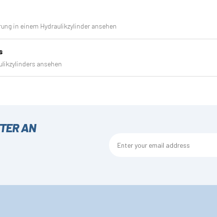
ung in einem Hydraulikzylinder ansehen
s
ulikzylinders ansehen
TTER AN