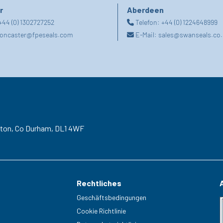
r
Aberdeen
+44 (0) 1302727252
Telefon:
+44 (0) 1224648999
oncaster@fpeseals.com
E-Mail:
sales@swanseals.co.
gton,
Co Durham,
DL1 4WF
Rechtliches
Geschäftsbedingungen
Cookie Richtlinie