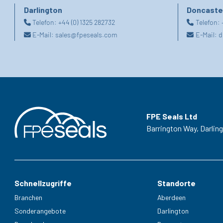
Darlington
Doncaste
Telefon:
+44 (0) 1325 282732
Telefon:
E-Mail:
sales@fpeseals.com
E-Mail:
d
FPE Seals Ltd
Barrington Way,
Darlin
Schnellzugriffe
Standorte
Branchen
Aberdeen
Sonderangebote
Darlington