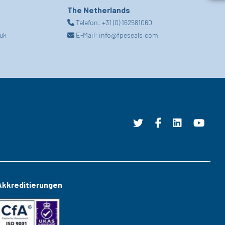
The Netherlands
Telefon:
+31 (0) 162581060
uk
E-Mail:
info@fpeseals.com
Akkreditierungen