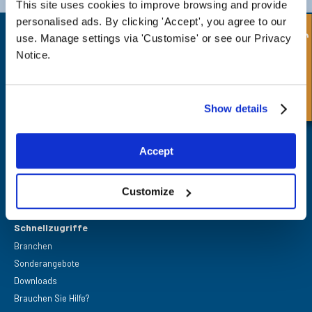
This site uses cookies to improve browsing and provide
personalised ads. By clicking 'Accept', you agree to our
Schnellanfrage
use. Manage settings via 'Customise' or see our Privacy
Notice.
FPE Seals Ltd
Show details
Barrington Way,
Darlington,
Co Durham,
DL1 4WF
Accept
Customize
Schnellzugriffe
Branchen
Sonderangebote
Downloads
Brauchen Sie Hilfe?