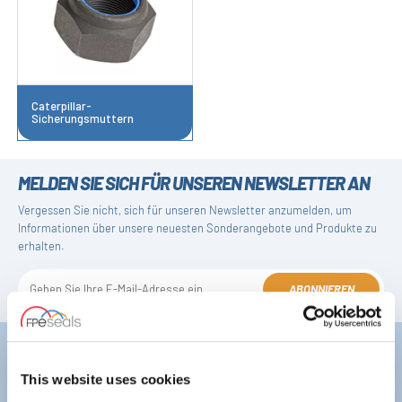
Caterpillar-
Sicherungsmuttern
MELDEN SIE SICH FÜR UNSEREN NEWSLETTER AN
Vergessen Sie nicht, sich für unseren Newsletter anzumelden, um
Informationen über unsere neuesten Sonderangebote und Produkte zu
erhalten.
ABONNIEREN
Darlington
Doncaster
Telefon:
+44 (0) 1325 282732
Telefon:
+44 (0) 1302727252
This website uses cookies
E-Mail:
sales@fpeseals.com
E-Mail:
doncaster@fpeseals.co