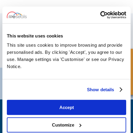
SCHRIJF JE IN VOOR ONZE NIEUWSBRIEF
Vergeet u niet te abonneren op onze nieuwsbrief om informatie te
This website uses cookies
ontvangen over onze laatste speciale aanbiedingen en nieuwe
producten.
This site uses cookies to improve browsing and provide
personalised ads. By clicking 'Accept', you agree to our
Snel onderzoek
ABONNEREN
use. Manage settings via 'Customise' or see our Privacy
Notice.
Darlington
Doncaster
Telefoon:
+44 (0) 1325 282732
Telefoon:
+44 (0) 1302727252
Show details
Email:
sales@fpeseals.com
Email:
doncaster@fpeseals.c
Accept
Customize