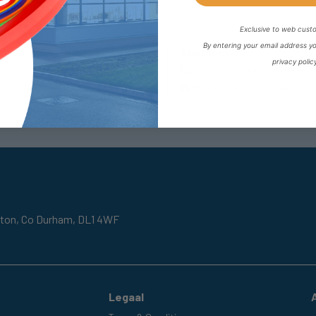
Exclusive to web cust
By entering your email address y
r
Aberdeen
privacy polic
:
+44 (0) 1302727252
Telefoon:
+44 (0) 1224648999
oncaster@fpeseals.com
Email:
sales@swanseals.co.
gton,
Co Durham,
DL1 4WF
Legaal