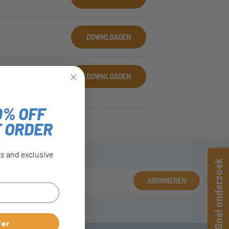
DOWNLOADEN
DOWNLOADEN
is van wat we op
0% OFF
T ORDER
rs and exclusive
Snel onderzoek
ABONNEREN
fer