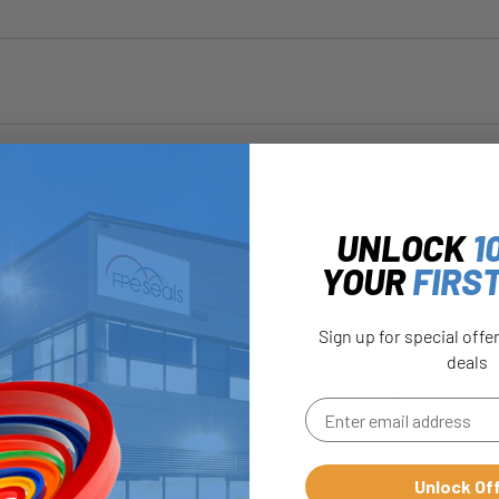
ucten en wat er in de toekomst zal gebeuren. Lees deze verklaring op bas
UNLOCK
1
YOUR
FIRS
Sign up for special offe
deals
Unlock Of