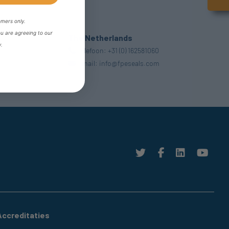
omers only.
ou are agreeing to our
The Netherlands
y.
Telefoon:
+31 (0) 162581060
uk
Email:
info@fpeseals.com
Accreditaties