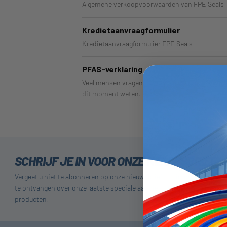
Algemene verkoopvoorwaarden van FPE Seals
Kredietaanvraagformulier
Kredietaanvraagformulier FPE Seals
PFAS-verklaring
Veel mensen vragen ons naar PFAS in onze prod
dit moment weten:
SCHRIJF JE IN VOOR ONZE NIEUWSBRIEF
Vergeet u niet te abonneren op onze nieuwsbrief om informatie
te ontvangen over onze laatste speciale aanbiedingen en nieuwe
producten.