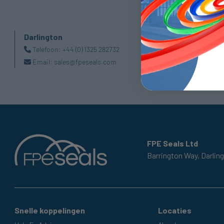
Darlington
Doncaste
Telefoon:
+44 (0) 1325 282732
Telefoon
Email:
sales@fpeseals.com
Email:
d
FPE Seals Ltd
Barrington Way,
Darlin
Snelle koppelingen
Locaties