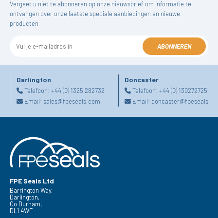
Vergeet u niet te abonneren op onze nieuwsbrief om informatie te
ontvangen over onze laatste speciale aanbiedingen en nieuwe
producten.
ABONNEREN
Darlington
Doncaster
Telefoon:
+44 (0) 1325 282732
Telefoon:
+44 (0) 1302727252
Email:
sales@fpeseals.com
Email:
doncaster@fpeseals.c
FPE Seals Ltd
Barrington Way,
Darlington,
Co Durham,
DL1 4WF